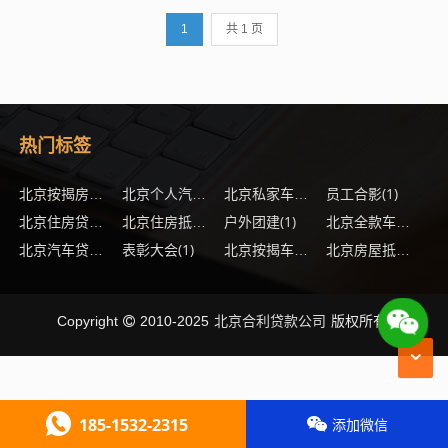
通过贷款方式购车成为了一个较为理想
1
共 1 页
的选择...
热门标签
(2)
(1)
员工合影
(1)
(1)
北京按揭房贷款多久能办下来
北京个人汽车抵押贷款办理流程
北京私家车贷款怎么办理
(1)
户外团建
(1)
(1)
北京住房贷款办理手续
北京住房抵押贷款怎么提高通过率
北京全款车抵押贷款需要满足什么要求
表彰大会
(1)
(1)
(1
北京汽车贷款有哪些优势
北京按揭车抵押贷款最多能贷多少
北京房屋抵押银行贷款还不起了怎么办
北京合利贷款公司
Copyright
2010-2025
版权所有.
185-1532-2315
添加微信