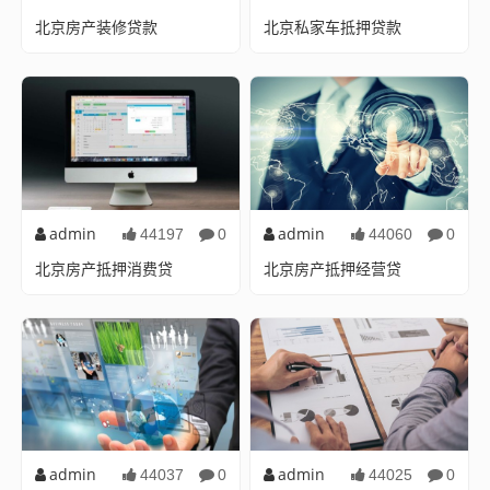
北京房产装修贷款
北京私家车抵押贷款
：北京房产装修贷款解析引
：北京私家车抵押贷款：解锁
言：随着北京房地产市场的不
资产，灵活资金引言：在当今
断发展和人们生活水...
快速发展的经济环...
admin
admin
44197
0
44060
0
北京房产抵押消费贷
北京房产抵押经营贷
：北京房产抵押消费贷在中国
：北京房产抵押经营贷：解锁
经济快速发展的大背景下,房地
资金流动性随着中国经济的不
产市场作为支柱产业...
断发展,中小企业作为...
admin
admin
44037
0
44025
0