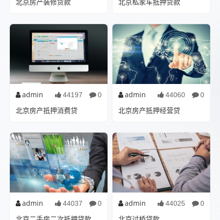
北京房产装修贷款
北京私家车抵押贷款
：北京房产装修贷款解析引
：北京私家车抵押贷款：解锁
言：随着北京房地产市场的不
资产，灵活资金引言：在当今
断发展和人们生活水...
快速发展的经济环...
admin
admin
44197
0
44060
0
北京房产抵押消费贷
北京房产抵押经营贷
：北京房产抵押消费贷在中国
：北京房产抵押经营贷：解锁
经济快速发展的大背景下,房地
资金流动性随着中国经济的不
产市场作为支柱产业...
断发展,中小企业作为...
admin
admin
44037
0
44025
0
北京二手房二次抵押贷款
北京过桥贷款