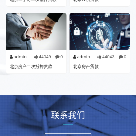
解析与实操指南在北京，随着
桥梁连接资金缺口与发展机遇
房价的不断攀升，许多人选择
在经济快速发展的今天,企业和
通过购买二手房来满足...
个人在面临资金周转...
admin
admin
44049
0
44043
0
北京房产二次抵押贷款
北京房产贷款
：北京房产二次抵押贷款随着
：北京房产贷款解析引言：在
中国房地产市场的不断发展，
当今的房地产市场中，贷款购
房产已成为众多家庭和...
房已成为许多家庭...
联系我们