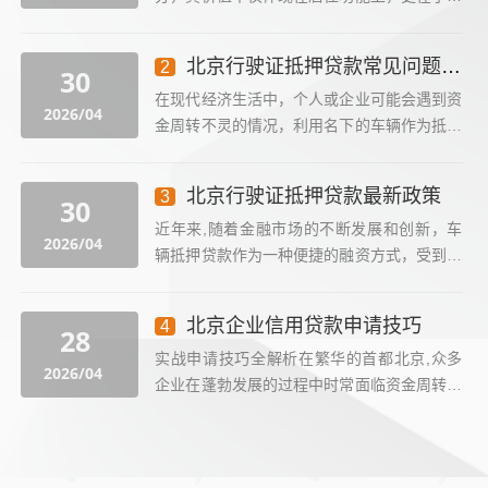
作为一种金融工具的潜力，在北京这样的一线
城市，房价高企，购房压力巨大，按揭房抵押
北京行驶证抵押贷款常见问题有哪些
2
30
贷款成为了许多人...
在现代经济生活中，个人或企业可能会遇到资
2026/04
金周转不灵的情况，利用名下的车辆作为抵押
物向银行或其他金融机构申请贷款是一种常见
且有效的解决方案，特别是对于拥有北京车牌
北京行驶证抵押贷款最新政策
3
30
的车主而言，通过...
近年来,随着金融市场的不断发展和创新，车
2026/04
辆抵押贷款作为一种便捷的融资方式，受到了
越来越多车主的青睐，特别是在北京这样的大
都市，拥有一辆私家车不仅是一种身份的象
北京企业信用贷款申请技巧
4
28
征，更在关键时刻能...
实战申请技巧全解析在繁华的首都北京,众多
2026/04
企业在蓬勃发展的过程中时常面临资金周转的
需求，而企业信用贷款作为一种无需抵押物的
融资方式，为许多企业提供了灵活便捷的资金
来源，要想成...