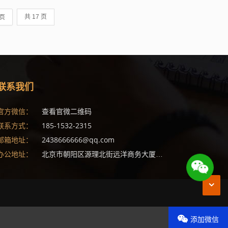
页
共 17 页
联系我们
(1)
查看官微二维码
官方微信：
(1)
185-1532-2315
联系方式：
(1)
(1)
2438666666@qq.com
邮箱地址：
1)
北京市朝阳区源理北街远洋商务大厦1608
(1)
办公地址：
添加微信