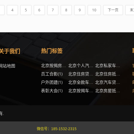
4
5
6
7
8
9
10
下一页
末
关于我们
热门标签
(2)
(1)
网站地图
北京按揭房贷款多久能办下来
北京个人汽车抵押贷款办理流程
北京私家车贷款怎么办理
员工合影
(1)
(1)
北京住房贷款办理手续
北京住房抵押贷款怎么提高通过率
户外团建
(1)
北京全款车抵押贷款需要满足什么要求
北京汽车贷款有哪些优势
表彰大会
(1)
(
北京按揭车抵押贷款最多能贷多少
北京房屋抵押银行贷款还不起了怎么办
有.
微信号：
185-1532-2315