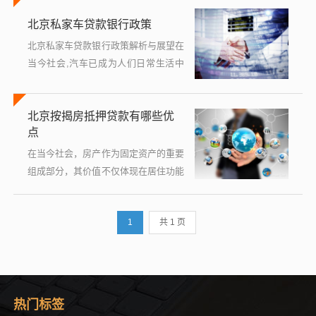
质、便捷出行的重要选择，一次性支付
北京私家车贷款银行政策
购车全款对于不少人来说存在较大压
力，此时...
北京私家车贷款银行政策解析与展望在
当今社会,汽车已成为人们日常生活中
不可或缺的一部分，对于许多家庭来
说，拥有一辆私家车不仅是身份的象
北京按揭房抵押贷款有哪些优
征，更是出行的便利工具，高昂的购车
点
成本往...
在当今社会，房产作为固定资产的重要
组成部分，其价值不仅体现在居住功能
上，更在于其作为一种金融工具的潜
力，在北京这样的一线城市，房价高
1
共 1 页
企，购房压力巨大，按揭房抵押贷款成
为了许多人...
热门标签